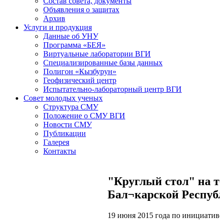
Состав совета, документы
Объявления о защитах
Архив
Услуги и продукция
Данные об УНУ
Программа «БЕЯ»
Виртуальные лаборатории ВГИ
Специализированные базы данных
Полигон «Кызбурун»
Геофизический центр
Испытательно-лабораторный центр ВГИ
Совет молодых ученых
Структура СМУ
Положение о СМУ ВГИ
Новости СМУ
Публикации
Галерея
Контакты
"Круглый стол" на 
Бал¬карской Респуб
19 июня 2015 года по инициатив