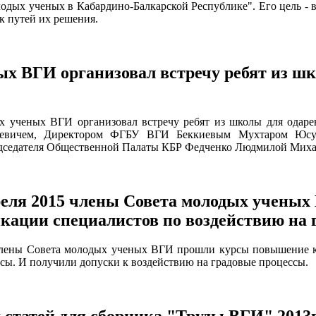
лодых ученых в Кабардино-Бал­карской Республике". Его цель -
к путей их решения.
ых ВГИ организовал встречу ребят из ш
ых ученых ВГИ организовал встречу ребят из школы для одар
аевичем, Директором ФГБУ ВГИ Беккиевым Мухтаром Юсу
едседателя Общественной Палаты КБР Федченко Людмилой Мих
апреля 2015 члены Совета молодых учены
ации специалистов по воздействию на 
5 члены Совета молодых ученых ВГИ прошли курсы повышение 
сы. И получили допуски к воздействию на градовые процессы.