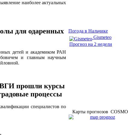
 выявление наиболее актуальных
колы для одаренных
Погода в Нальчике
Gismeteo
Прогноз на 2 недели
енных детей и академиком РАН
бовичем и главным научным
айловной.
х ВГИ прошли курсы
градовые процессы
квалификации специалистов по
Карты прогнозов COSMO