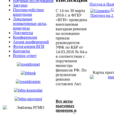
Научные исследования
Погода в Нал
Закупки
G
Противодействие
С 14 по 30 марта
коррупции
2016 г. в ФГБУ
Прогноз на 2
Локальные
«ВГИ» проведена
нормативные акты,
внеплановая
конкурсы
выездная ревизия
Документы
на основании
Конференции
приказа
Архив конференций
руководителя
Фотогалерея ВГИ
УФК по КБР от
Контакты
14.03.2016 № 64-а
Вопрос-ответ
в соответствии с
поручением
министра
финансов РФ. По
Карты про
результатам
ревизии
составлен Акт.
Все акты
выездных
проверок и