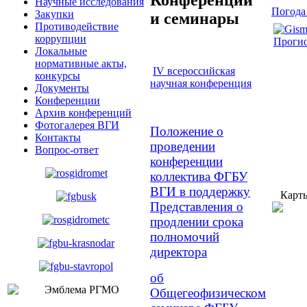
Научные исследования
Погода
Закупки
и семинары
Противодействие
коррупции
Прогно
Локальные
нормативные акты,
IV всероссийская
конкурсы
научная конференция
Документы
Конференции
Архив конференций
Фотогалерея ВГИ
Положение о
Контакты
проведении
Вопрос-ответ
конференции
коллектива ФГБУ
ВГИ в поддержку
Карт
Представления о
продлении срока
полномочий
директора
об
Общегеофизическом