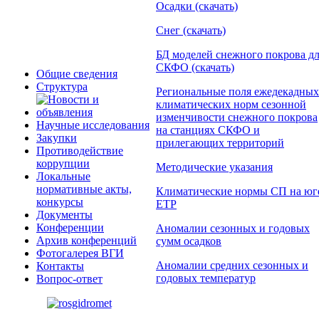
Осадки (скачать)
Снег (скачать)
БД моделей снежного покрова д
СКФО (скачать)
Общие сведения
Структура
Региональные поля ежедекадных
климатических норм сезонной
изменчивости снежного покрова
Научные исследования
на станциях СКФО и
Закупки
прилегающих территорий
Противодействие
коррупции
Методические указания
Локальные
нормативные акты,
Климатические нормы СП на юг
конкурсы
ЕТР
Документы
Конференции
Аномалии сезонных и годовых
Архив конференций
сумм осадков
Фотогалерея ВГИ
Аномалии средних сезонных и
Контакты
годовых температур
Вопрос-ответ