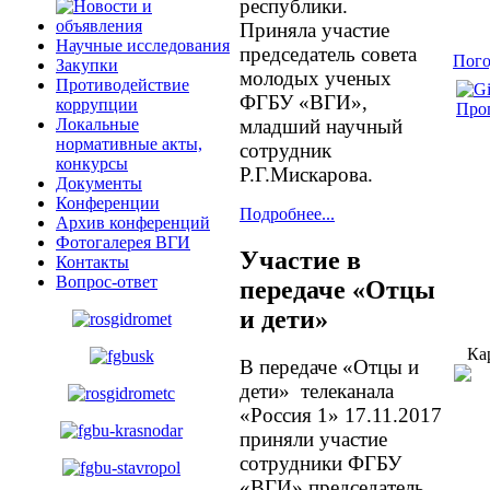
республики.
Приняла участие
Научные исследования
председатель совета
Пого
Закупки
молодых ученых
Противодействие
ФГБУ «ВГИ»,
коррупции
Прог
младший научный
Локальные
нормативные акты,
сотрудник
конкурсы
Р.Г.Мискарова.
Документы
Конференции
Подробнее...
Архив конференций
Фотогалерея ВГИ
Участие в
Контакты
Вопрос-ответ
передаче «Отцы
и дети»
Ка
В передаче «Отцы и
дети» телеканала
«Россия 1» 17.11.2017
приняли участие
сотрудники ФГБУ
«ВГИ» председатель