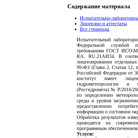
Содержание материала
Испытательно-лабораторн
Лицензии и аттестаты
Все страницы
Испытательный лаборатор
Федеральной службой п
требованиям ГОСТ ИСО\МЭ
RА. RU.21АИ34. В соотв
лицензировании отдельных 
99-ФЗ (Глава 2. Статья 12,
Российской Федерации от 30 
институт имеет лице
гидрометеорологии и 
(Росгидромета) № Р/2016/298
по определению метеороло
среды и уровня загрязнени
предоставлению потреби
информации о состоянии окр
Обработка результатов изм
проводятся на современ
программным обеспечением
Услуги: