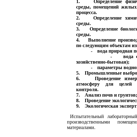
1. Определение физиче
среды, помещений жилых 
процесса.
2. Определение химиче
среды.
3. Определение биологи
среды.
4. Выполнение производс
по следующим объектам из
- вода природная пов
- вода сточная (
хозяйственно-бытовая);
- параметры водного
5. Промышленные выброс
6. Проведение измер
атмосферу для целей пр
контроля.
7. Анализ почв и грунтов
8. Проведение экологичес
9. Экологическая эксперт
Испытательный лабораторны
производственными помещен
материалами.