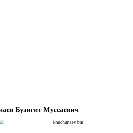
наев Бузигит Муссаевич