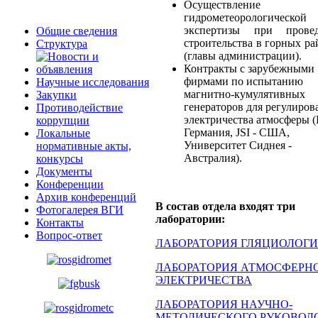
Осуществление
гидрометеорологической
экспертизы при прове
Общие сведения
строительства в горных ра
Структура
(главы администрации).
Контракты с зарубежными
фирмами по испытанию
Научные исследования
магнитно-кумулятивных
Закупки
генераторов для регулиров
Противодействие
электричества атмосферы (D
коррупции
Германия, JSI - США,
Локальные
Университет Сиднея -
нормативные акты,
Австралия).
конкурсы
Документы
Конференции
Архив конференций
В состав отдела входят три
Фотогалерея ВГИ
лаборатории:
Контакты
Вопрос-ответ
ЛАБОРАТОРИЯ ГЛЯЦИОЛОГ
ЛАБОРАТОРИЯ АТМОСФЕРН
ЭЛЕКТРИЧЕСТВА
ЛАБОРАТОРИЯ НАУЧНО-
МЕТОДИЧЕСКОГО РУКОВОД