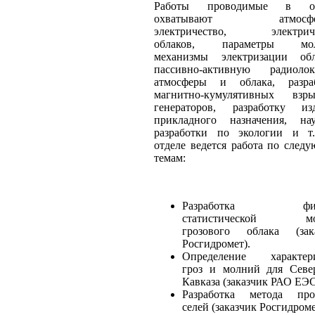
Работы проводимые в от
охватывают атмосфе
электричество, электриче
облаков, параметры мол
механизмы электризации обл
пассивно-активную радиоло
атмосферы и облака, разра
магнитно-кумулятивных взр
генераторов, разработку из
прикладного назначения, на
разработки по экологии и т
отделе ведется работа по след
темам:
Разработка физи
статистической мо
грозового облака (зак
Росгидромет).
Определение характер
гроз и молний для Севе
Кавказа (заказчик РАО ЕЭС
Разработка метода про
селей (заказчик Росгидроме