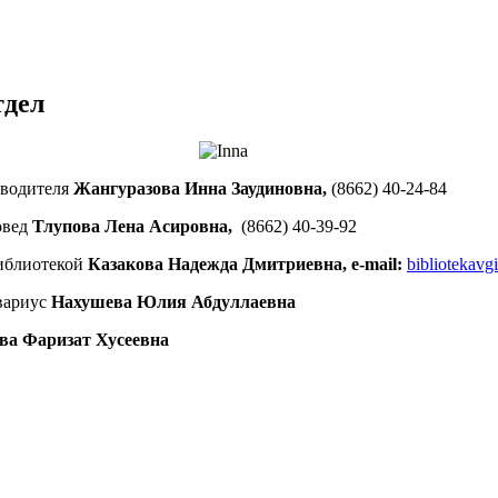
тдел
оводителя
Жангуразова Инна Заудиновна,
(8662) 40-24-84
овед
Тлупова Лена Асировна,
(8662) 40-39-92
иблиотекой
Казакова Надежда Дмитриевна, e-mail:
bibliotekavg
вариус
Нахушева Юлия Абдуллаевна
ва Фаризат Хусеевна