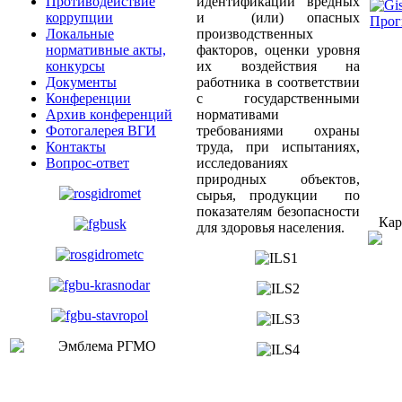
идентификации вредных
Противодействие
и (или) опасных
коррупции
Прог
производственных
Локальные
факторов, оценки уровня
нормативные акты,
их воздействия на
конкурсы
работника в соответствии
Документы
с государственными
Конференции
нормативами
Архив конференций
требованиями охраны
Фотогалерея ВГИ
труда, при испытаниях,
Контакты
исследованиях
Вопрос-ответ
природных объектов,
сырья, продукции по
показателям безопасности
Кар
для здоровья населения.