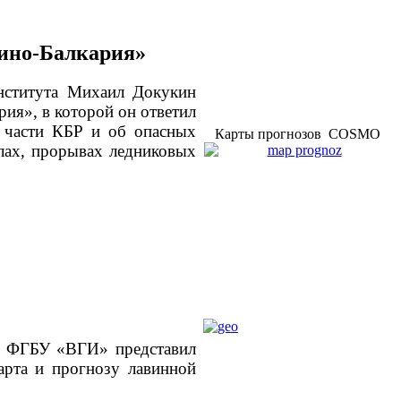
дино-Балкария»
нститута Михаил Докукин
ия», в которой он ответил
 части КБР и об опасных
Карты прогнозов COSMO
лах, прорывах ледниковых
та ФГБУ «ВГИ» представил
арта и прогнозу лавинной