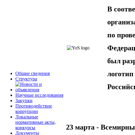
В соотв
организ
по пров
Федера
был
раз
логоти
Общие сведения
Структура
Россий
Научные исследования
Закупки
Противодействие
коррупции
Локальные
нормативные акты,
23 марта - Всемирн
конкурсы
Документы