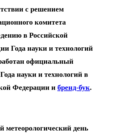
етствии с решением
ационного
комитета
едению в Российской
ции
Года науки и технологий
работан
официальный
п
Года науки и
технологий в
ской
Федерации и
бренд-бук
.
ый метеорологический день