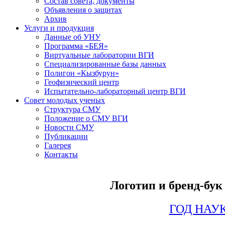
Состав совета, документы
Объявления о защитах
Архив
Услуги и продукция
Данные об УНУ
Программа «БЕЯ»
Виртуальные лаборатории ВГИ
Специализированные базы данных
Полигон «Кызбурун»
Геофизический центр
Испытательно-лабораторный центр ВГИ
Совет молодых ученых
Структура СМУ
Положение о СМУ ВГИ
Новости СМУ
Публикации
Галерея
Контакты
Логотип и бренд-бук
ГОД НАУ