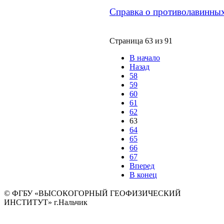
Справка о противолавинных
Страница 63 из 91
В начало
Назад
58
59
60
61
62
63
64
65
66
67
Вперед
В конец
© ФГБУ «ВЫСОКОГОРНЫЙ ГЕОФИЗИЧЕСКИЙ
ИНСТИТУТ» г.Нальчик