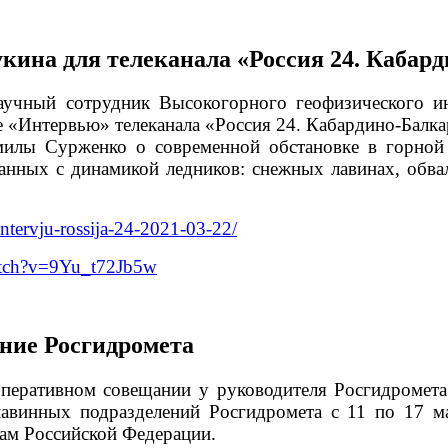
кина для телеканала «Россия 24. Кабар
аучный сотрудник Высокогорного геофизического и
 «Интервью» телеканала «Россия 24. Кабардино-Балкар
илы Сурженко о современной обстановке в горной
анных с динамикой ледников: снежных лавинах, обва
/intervju-rossija-24-2021-03-22/
atch?v=9Yu_t72Jb5w
ние Росгидромета
 оперативном совещании у руководителя Росгидроме
лавинных подразделений Росгидромета с 11 по 17 м
ам Российской Федерации.