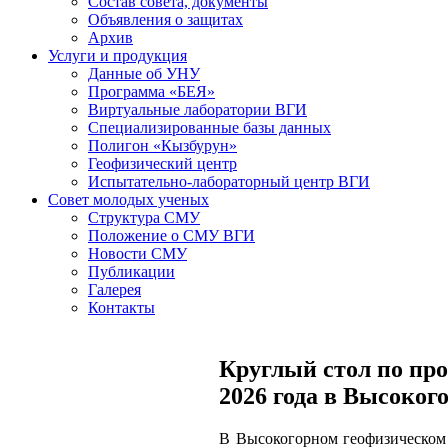
Состав совета, документы
Объявления о защитах
Архив
Услуги и продукция
Данные об УНУ
Программа «БЕЯ»
Виртуальные лаборатории ВГИ
Специализированные базы данных
Полигон «Кызбурун»
Геофизический центр
Испытательно-лабораторный центр ВГИ
Совет молодых ученых
Структура СМУ
Положение о СМУ ВГИ
Новости СМУ
Публикации
Галерея
Контакты
Круглый стол по пр
2026 года в Высоког
В Высокогорном геофизическом 