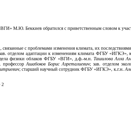
ВГИ» М.Ю. Беккиев обратился с приветственным словом к учас
, связанные с проблемами изменения климата, их последствиям
зав. отделом адаптации к изменениям климата ФГБУ «ИГКЭ», к
дела физики облаков ФГБУ «ВГИ», д.ф.-м.н.
Ташилова Алла А
., профессор
Ашабоков Борис Азреталиевич
; зав. отделом эко
митриевич
; старший научный сотрудник ФГБУ «ИГКЭ», к.г.н.
Ал