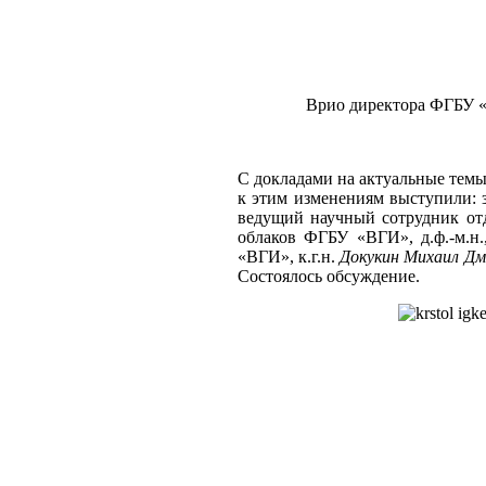
Врио директора ФГБУ «
С докладами на актуальные темы
к этим изменениям выступили: 
ведущий научный сотрудник от
облаков ФГБУ «ВГИ», д.ф.-м.н
«ВГИ», к.г.н.
Докукин Михаил Д
Состоялось обсуждение.