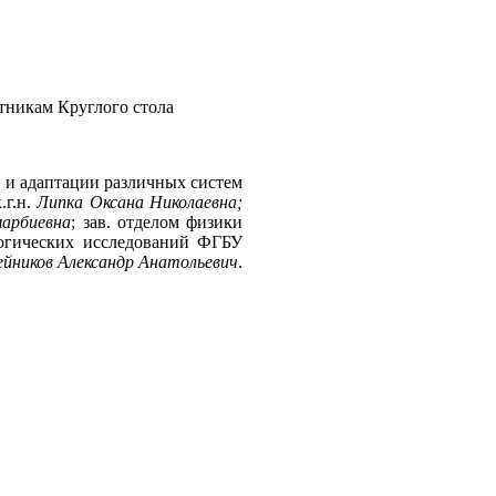
тникам Круглого стола
и и адаптации различных систем
.г.н.
Липка Оксана Николаевна;
марбиевна
; зав. отделом физики
логических исследований ФГБУ
ейников Александр Анатольевич
.