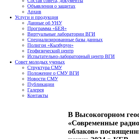
Состав совета, документы
Объявления о защитах
Архив
Услуги и продукция
Данные об УНУ
Программа «БЕЯ»
Виртуальные лаборатории ВГИ
Специализированные базы данных
Полигон «Кызбурун»
Геофизический центр
Испытательно-лабораторный центр ВГИ
Совет молодых ученых
Структура СМУ
Положение о СМУ ВГИ
Новости СМУ
Публикации
Галерея
Контакты
В Высокогорном гео
«Современные ради
облаков» посвященн