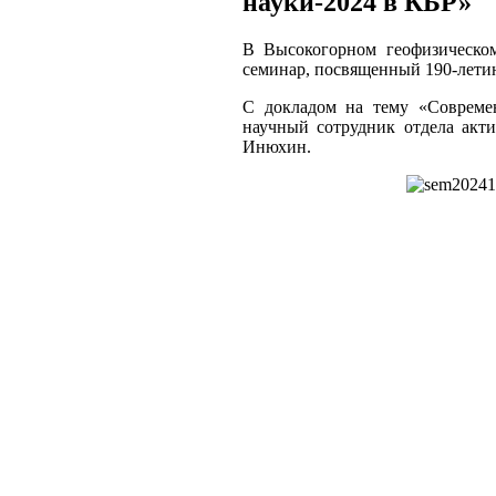
науки-2024 в КБР»
В Высокогорном геофизическо
семинар, посвященный 190-лети
С докладом на тему «Совреме
научный сотрудник отдела акт
Инюхин.