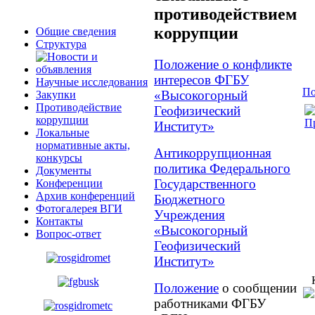
противодействием
коррупции
Общие сведения
Структура
Положение о конфликте
интересов ФГБУ
Научные исследования
По
«Высокогорный
Закупки
Противодействие
Геофизический
коррупции
Пр
Институт»
Локальные
нормативные акты,
Антикоррупционная
конкурсы
политика Федерального
Документы
Государственного
Конференции
Архив конференций
Бюджетного
Фотогалерея ВГИ
Учреждения
Контакты
«Высокогорный
Вопрос-ответ
Геофизический
Институт»
Положение
о сообщении
работниками ФГБУ