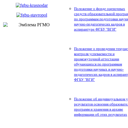
Положение о фонде оценочных
средств образовательной прогр
по программам подготовки науч
научно-педагогичесих кадров в
аспирантуре ФГБУ "ВГИ"
Положение о проведении текуще
контроля успеваемости и
промежуточной аттестации
обучающихся по программам
подготовки научных и научно-
педагогичесих кадров в аспиран
ФГБУ "ВГИ"
Положение об индивидуальном у
результатов освоения образоват
программ и хранения в архиве
информации об этих результатах