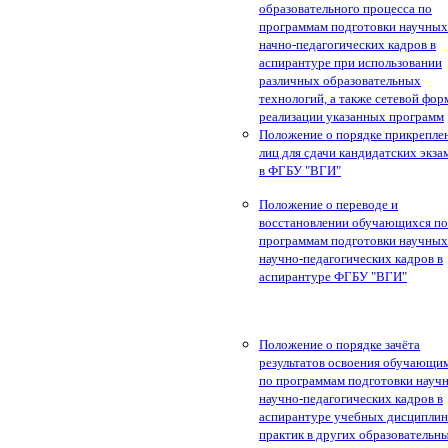
образовательного процесса по
программам подготовки научных
начно-педагогических кадров в
аспирантуре при использовании
различных образовательных
технологий, а также сетевой фо
реализации указанных программ
Положение о порядке прикрепле
лиц для сдачи кандидатских экза
в ФГБУ "ВГИ"
Положение о переводе и
восстановлении обучающихся по
программам подготовки научных
научно-педагогических кадров в
аспирантуре ФГБУ "ВГИ"
Положение о порядке зачёта
результатов освоения обучающи
по программам подготовки науч
научно-педагогических кадров в
аспирантуре учебных дисциплин
практик в других образовательн