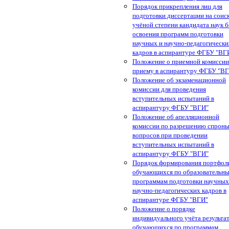
Порядок прикрепления лиц для
подготовки диссертации на соис
учёной степени кандидата наук б
освоения программ подготовки
научных и научно-педагогически
кадров в аспирантуре ФГБУ "ВГ
Положение о приемной комиссии
приему в аспирантуру ФГБУ "В
Положение об экзаменационной
комиссии для проведения
вступительных испытаний в
аспирантуру ФГБУ "ВГИ"
Положение об апелляционной
комиссии по разрешению спрон
вопросов при проведении
вступительных испытаний в
аспирантуру ФГБУ "ВГИ"
Порядок формирования портфол
обучающихся по образовательн
программам подготовки научных
научно-педагогических кадров в
аспирантуре ФГБУ "ВГИ"
Положение о порядке
индивидуального учёта результа
обучающихся по программам