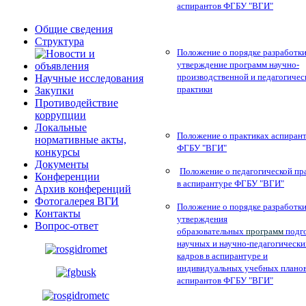
аспирантов ФГБУ "ВГИ"
Общие сведения
Структура
Положение о порядке разработки
утверждение программ научно-
производственной и педагогичес
Научные исследования
практики
Закупки
Противодействие
коррупции
Локальные
Положение о практиках аспиран
нормативные акты,
ФГБУ "ВГИ"
конкурсы
Документы
Положение о педагогической пр
Конференции
в аспирантуре ФГБУ "ВГИ"
Архив конференций
Фотогалерея ВГИ
Положение о порядке разработки
Контакты
утверждения
Вопрос-ответ
образовательных
программ
подг
научных и научно-педагогически
кадров в аспирантуре и
индивидуальных учебных плано
аспирантов ФГБУ "ВГИ"