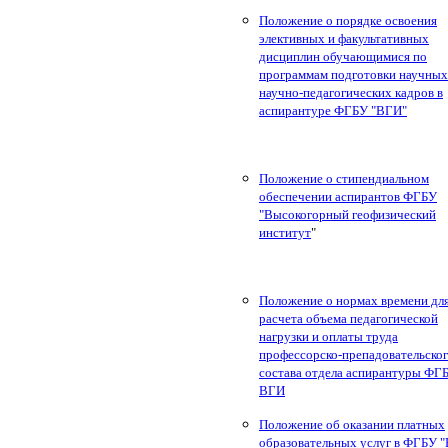
Положение о порядке освоения
элективных и факультативных
дисциплин обучающимися по
программам подготовки научных
научно-педагогических кадров в
аспирантуре ФГБУ "ВГИ"
Положение о стипендиальном
обеспечении аспирантов ФГБУ
"Высокогорный геофизический
институт
"
Положение о нормах времени дл
расчета объема педагогической
нагрузки и оплаты труда
профессорско-препадовательско
состава отдела аспирантуры ФГ
ВГИ
Положение об оказании платных
образовательных услуг в ФГБУ 