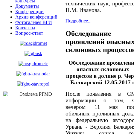
конкурсы
технических наук, професс
Документы
П.М. Иванова.
Конференции
Архив конференций
Подробнее...
Фотогалерея ВГИ
Контакты
Обследование
Вопрос-ответ
проявлений опасны
склоновых процессо
Обследование проявлен
опасных склоновых
процессов в долине р. Че
Балкарский 12.05.2017 г
После появления в С
информации о том, ч
вечером 11 мая пос
обильных проливных дож
на федеральную автодор
Урвань - Верхняя Балкари
Уштулу сошел сел