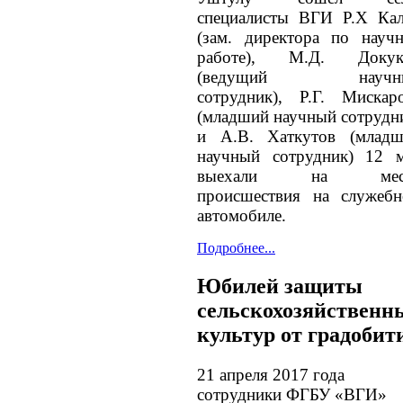
специалисты ВГИ Р.Х Ка
(зам. директора по науч
работе), М.Д. Докук
(ведущий научн
сотрудник), Р.Г. Мискар
(младший научный сотрудн
и А.В. Хаткутов (млад
научный сотрудник) 12 
выехали на мес
происшествия на служеб
автомобиле.
Подробнее...
Юбилей защиты
сельскохозяйственн
культур от градобит
21 апреля 2017 года
сотрудники ФГБУ «ВГИ»