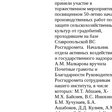
приняли участие в
торжественном мероприяти
посвященном 50-летию нач
производственных работ по
защите сельскохозяйственн
культур от градобитий,
проходившем на базе
Ставропольской ВС
Росгидромета. Начальник
отдела активных воздейств
и государственного надзора
А.М. Малкарова вручила
Почетные грамоты и
Благодарности Руководител
Росгидромета сотрудникам
нашего института, в числе
которых: М.Т. Абшаев, Х-
М.Х. Байсиев, В.С. Инюхин
Б.М. Хучунаев, Б.А.
Ашабоков, Д.Д. Кулиев, А.