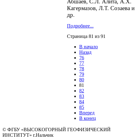
Абшаев, С.Л. Алита, А.Х.
Кагермазов, Л.Т. Созаева и
др.
Подробнее...
Страница 81 из 91
В начало
Назад
76
77
78
79
80
81
82
83
84
85
Вперед
В конец
© ФГБУ «ВЫСОКОГОРНЫЙ ГЕОФИЗИЧЕСКИЙ
ИНСТИТУТ» г.Нальчик