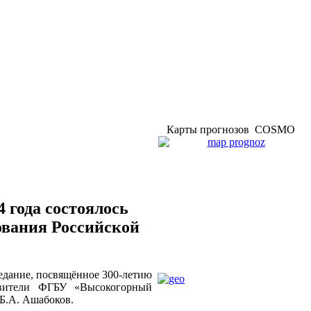
Карты прогнозов COSMO
 года состоялось
ования Российской
седание, посвящённое 300-летию
авители ФГБУ «Высокогорный
Б.А. Ашабоков.