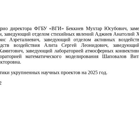
врио директора ФГБУ «ВГИ» Беккиев Мухтар Юсубович, заме
ч, заведующий отделом стихийных явлений Аджиев Анатолий Х
ис Азреталиевич, заведующий отделом активных воздейст
едств воздействия Алита Сергей Леонидович, заведующий
 Хамитович, заведующий лабораторией атмосферных конвектив
ораторией математического моделирования Шаповалов Вит
кторовна.
тики укрупненных научных проектов на 2025 год.