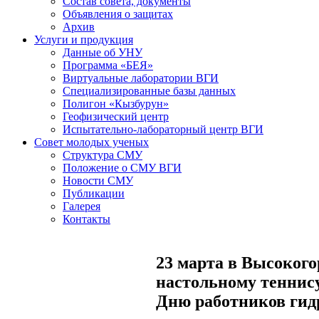
Состав совета, документы
Объявления о защитах
Архив
Услуги и продукция
Данные об УНУ
Программа «БЕЯ»
Виртуальные лаборатории ВГИ
Специализированные базы данных
Полигон «Кызбурун»
Геофизический центр
Испытательно-лабораторный центр ВГИ
Совет молодых ученых
Структура СМУ
Положение о СМУ ВГИ
Новости СМУ
Публикации
Галерея
Контакты
23 марта в Высокого
настольному теннис
Дню работников гид