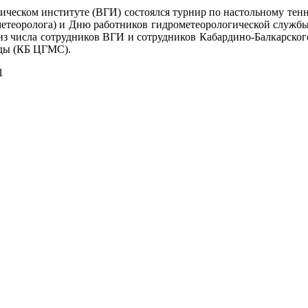
зическом институте (ВГИ) состоялся турнир по настольному те
етеоролога) и Дню работников гидрометеорологической служб
из числа сотрудников ВГИ и сотрудников Кабардино-Балкарског
ды (КБ ЦГМС).