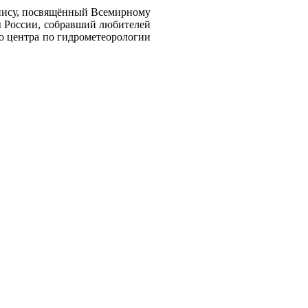
ннису, посвящённый Всемирному
ы России, собравший любителей
о центра по гидрометеорологии