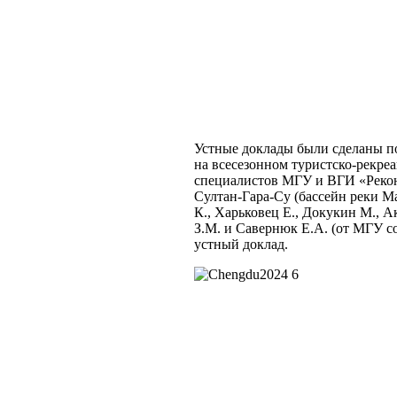
Устные доклады были сделаны по
на всесезонном туристско-рекр
специалистов МГУ и ВГИ «Реконс
Султан-Гара-Су (бассейн реки М
К., Харьковец Е., Докукин М., 
З.М. и Савернюк Е.А. (от МГУ 
устный доклад.