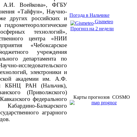
. А.И. Воейкова», ФГБУ
инения «Тайфун», Научно-
Погода в Нальчике
кже других российских и
Gismeteo
 гидрометеорологические
Прогноз на 2 недели
осферных технологий»,
дственного центра «НИИ
приятия «Чебоксарское
бюджетного учреждения
ального департамента по
-исследовательского
технологий, электроники и
ской академии им. А.Ф.
ия КБНЦ РАН (Нальчик),
занского (Приволжского)
Карты прогнозов COSMO
-Кавказского федерального
, Кабардино-Балкарского
сударственного аграрного
дов.