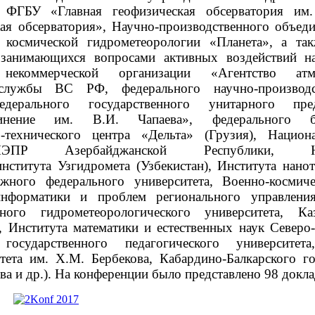
, ФГБУ «Главная геофизическая обсерватория им
кая обсерватория», Научно-производственного объед
а космической гидрометеорологии «Планета», а та
 занимающихся вопросами активных воздействий на
некоммерческой организации «Агентство атм
й службы ВС РФ, федерального научно-произво
дерального государственного унитарного пред
единение им. В.И. Чапаева», федерального 
о-технического центра «Дельта» (Грузия), Национ
ЭПР Азербайджанской Республики, Научно
нститута Узгидромета (Узбекистан), Института нано
ого федерального университета, Военно-космиче
информатики и проблем регионального управлен
нного гидрометеорологического университета, Ка
, Института математики и естественных наук Северо
государственного педагогического университета
тета им. Х.М. Бербекова, Кабардино-Балкарского го
ва и др.). На конференции было представлено 98 докла