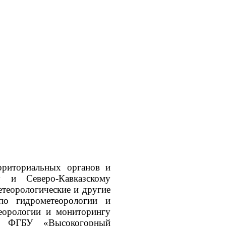
рриториальных органов и
 и Северо-Кавказскому
теорологические и другие
 по гидрометеорологии и
еорологии и мониторингу
та ФГБУ «Высокогорный