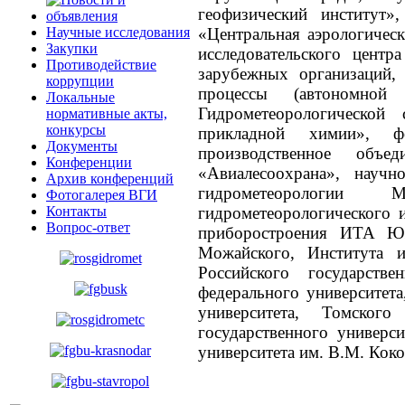
геофизический институт»
Научные исследования
«Центральная аэрологичес
Закупки
исследовательского центр
Противодействие
зарубежных организаций,
коррупции
процессы (автономной 
Локальные
Гидрометеорологическо
нормативные акты,
конкурсы
прикладной химии», фе
Документы
производственное объ
Конференции
«Авиалесоохрана», научн
Архив конференций
гидрометеорологии М
Фотогалерея ВГИ
Контакты
гидрометеорологического и
Вопрос-ответ
приборостроения ИТА Южн
Можайского, Института 
Российского государстве
федерального университета
университета, Томского 
государственного универси
университета им. В.М. Коко