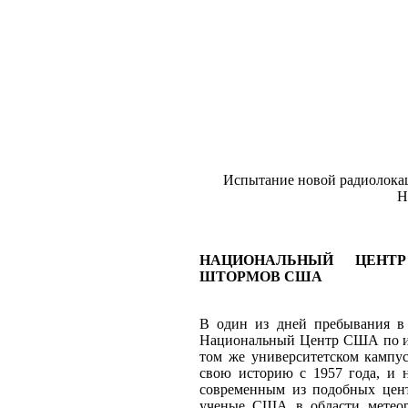
Испытание новой радиолокац
Н
НАЦИОНАЛЬНЫЙ ЦЕНТ
ШТОРМОВ США
В один из дней пребывания в
Национальный Центр США по и
том же университетском кампу
свою историю с 1957 года, и 
современным из подобных цент
ученые США в области метеор