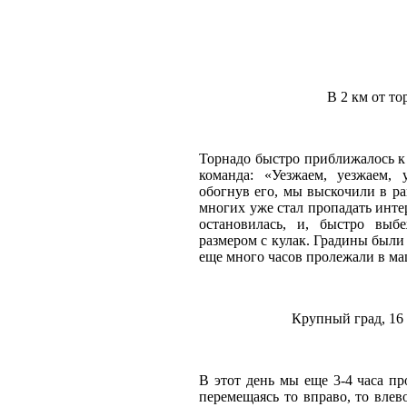
В 2 км от то
Торнадо быстро приближалось к 
команда: «Уезжаем, уезжаем, 
обогнув его, мы выскочили в рай
многих уже стал пропадать интер
остановилась, и, быстро выб
размером с кулак. Градины были
еще много часов пролежали в ма
Крупный град, 16 
В этот день мы еще 3-4 часа пр
перемещаясь то вправо, то влев