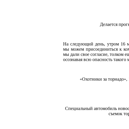
Делается прог
На следующий день, утром 16 м
мы можем присоединиться к ком
мы дали свое согласие, толком ещ
осознавая всю опасность такого 
«Охотники за торнадо», 
Специальный автомобиль новос
съемок то