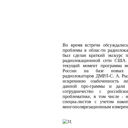
Во время встречи обсуждалис
проблемы в облас-ти радиоло
был сделан краткий экскурс 
радиолокационной сети США. 
текущий момент программа мо
России на базе новых ме
радиолокаторов ДМРЛ-С. А. Ры
искреннюю озабоченность не
данной про-граммы и дали 
сотрудничество с российс
проблематике, в том числе - 
специа-листов с учетом нако
многополяризационным измерен