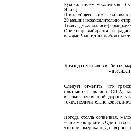
Руководителем «охотников» б
Элитц.
После общего фотографирования,
20 машин незамедлительно отпра
Техас, где ожидалось формирова
Ориентир выбирался по радио
каждые 5 минут на мобильных те
Команда охотников выбирает ма
- президе
Следует отметить, что транс
плотная сеть дорог в США, на
высококачественной дороге м
точку, незначительно корректиру
Погода стояла солнечная, мало
успех мероприятия. Один из босс
что они, американцы, наверное,