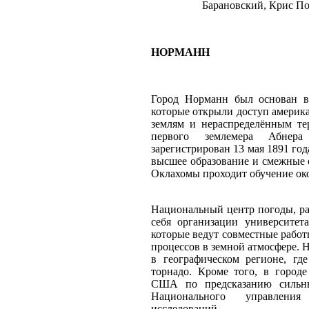
Барановский, Крис По
НОРМАНН
Город Норманн был основан в
которые открыли доступ амери
землям и нераспределённым те
первого землемера Абне
зарегистрирован 13 мая 1891 год
высшее образование и смежные 
Оклахомы проходит обучение око
Национальный центр погоды, р
себя организации университет
которые ведут совместные рабо
процессов в земной атмосфере. Н
в географическом регионе, гд
торнадо. Кроме того, в город
США по предсказанию сильны
Национального управлени
исследований.