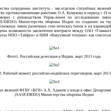
ества сотрудники института - зав.отделом стихийных явлени
тва противолавинными работами О.А. Кумукова в период с 19 по 
говорах с руководством Управ-ления по исследованию лави
ASE/DRDO) Министерства обороны Индии по созданию на те
снежных лавин различных гене-тических типов и их взаимодейс
ждены возможности заключения контракта между ОАО «Главк
аботах НПО «Тайфун» и НИИ «Вакуумной техники» как соисполн
Фото1. Российская делегация в Индии, март 2013 года.
2. Рабочий момент российско-индийских переговоров, март 2013
ных явлений ФГБУ «ВГИ» А.Х. Аджиев у входа в офис Департаме
(SASE/DRDO) Министерства обороны Индии