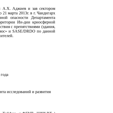
й А.Х. Аджиев и зав сектором
21 марта 2013г. в г. Чандигарх
нной опасности Департамента
рритории Ин-дии криосферной
твия с препятствиями (здания,
осмос» и SASE/DRDO по данной
ителей.
 года
нта исследований и развития