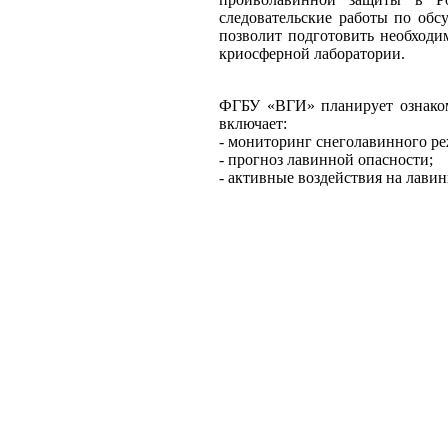
следовательские работы по об
позволит подготовить необходим
криосферной лаборатории.
ФГБУ «ВГИ» планирует ознаком
включает:
- мониторинг снеголавинного р
- прогноз лавинной опасности;
- активные воздействия на лавин