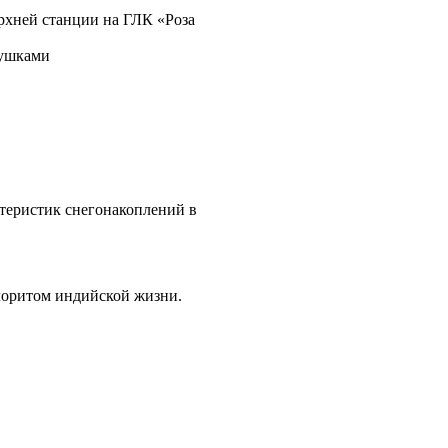
хней станции на ГЛК «Роза
пушками
теристик снегонакоплений в
олоритом индийской жизни.