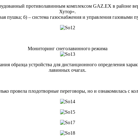
рудованный противолавинным комплексом GAZ.EX в районе вер
Хутор».
овая пушка; б) – система газоснабжения и управления газовыми 
Мониторинг снеголавинного режима
ния образца устройства для дистанционного определения харак
лавинных очагах.
олько провела плодотворные переговоры, но и ознакомилась с к