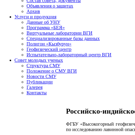
Состав совета, документы
Объявления о защитах
Архив
Услуги и продукция
Данные об УНУ
Программа «БЕЯ»
Виртуальные лаборатории ВГИ
Специализированные базы данных
Полигон «Кызбурун»
Геофизический центр
Испытательно-лабораторный центр ВГИ
Совет молодых ученых
Структура СМУ
Положение о СМУ ВГИ
Новости СМУ
Публикации
Галерея
Контакты
Российско-индийско
ФГБУ «Высокогорный геофизичес
по исследованию лавинной опас