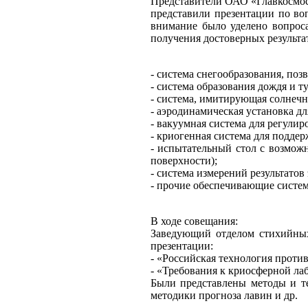
Представители ОАО «Главкосм
представили презентации по во
внимание было уделено вопрос
получения достоверных результа
- система снегообразования, поз
- система образования дождя и т
- система, имитирующая солнеч
- аэродинамическая установка дл
- вакуумная система для регулир
- криогенная система для подде
- испытательный стол с возмож
поверхности);
- система измерений результатов
- прочие обеспечивающие систем
В ходе совещания:
Заведующий отделом стихийны
презентации:
- «Российская технология проти
- «Требования к криосферной ла
Были представлены методы и те
методики прогноза лавин и др.