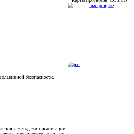
Карты прогнозов COSMO
волавинной безопасности.
ления с методами организации
овести предпроектные и ис-