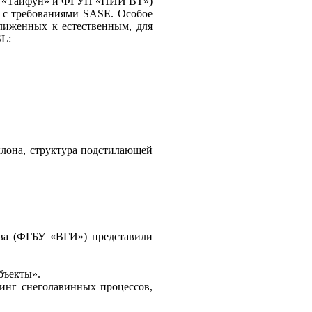
О «Тайфун» и ФГУП «НИИ ВТ»)
 с требованиями SASE. Особое
лиженных к естественным, для
SL:
клона, структура подстилающей
ва (ФГБУ «ВГИ») представили
бъекты».
ринг снеголавинных процессов,