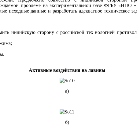
суждаемой проблеме на экспериментальной базе ФГБУ «НПО 
ые исходные данные и разработать адекватное техническое зад
ить индийскую сторону с российской тех-нологией противола
ежима;
ы.
Активные воздействия на лавины
a)
б)