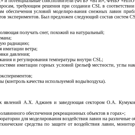
ос» и потенциальные соисполнители (ФГБУ «ВГИ», ФНБУ «НП
просам, требующим решения при создании CSL в соответствии
ам обеспечения условий моделиро-вания снежных лавин приб
тов экспериментов. Был предложен следующий состав систем C
воляющая получать снег, похожий на натуральный;
умана;
ную радиацию;
я имитации ветра;
овки давления;
ржания и регулирования температуры внутри CSL;
ностями имитации горных условий (рельеф местности, углы на
 экспериментов;
ы (контроль качества используемой воды/воздуха).
х явлений А.Х. Аджиев и заведующая сектором О.А. Кумуко
волавинного обеспечения рекреационных объектов в горах»;
боратории для моделирования воздействия лавин на различные о
хнические средства по защите от воздействия лавин, монито