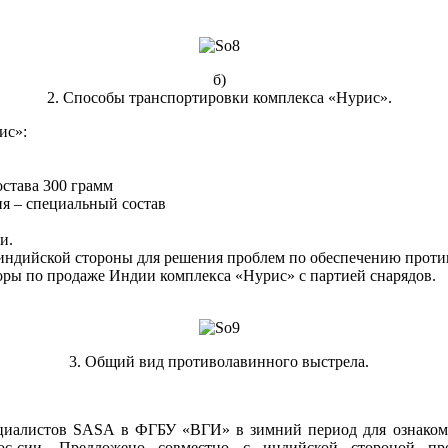
б)
2. Способы транспортировки комплекса «Нурис».
ис»:
остава 300 грамм
ия – специальный состав
и.
 индийской стороны для решения проблем по обеспечению проти
оры по продаже Индии комплекса «Нурис» с партией снарядов.
3. Общий вид противолавинного выстрела.
циалистов SASA в ФГБУ «ВГИ» в зимний период для ознаком
с-сии. Предложено совместно с индийской стороной пр